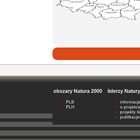
obszary Natura 2000
liderzy Natur
PLB
informacj
PLH
o projekci
projekty l
publikacje