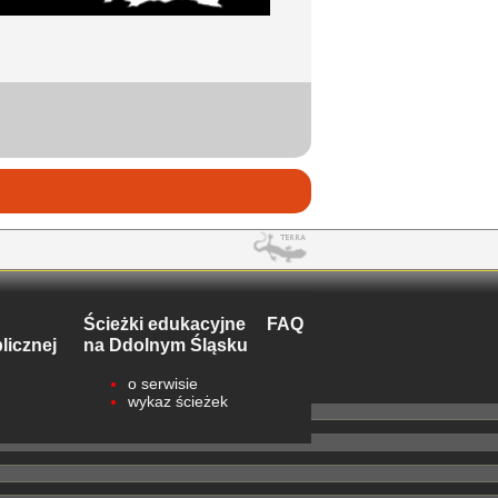
Ścieżki edukacyjne
FAQ
licznej
na Ddolnym Śląsku
o serwisie
wykaz ścieżek