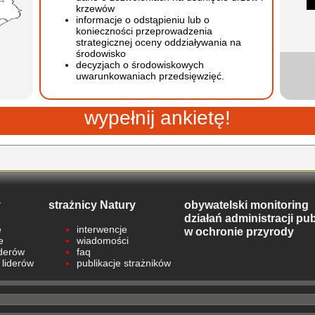
krzewów
informacje o odstąpieniu lub o
konieczności przeprowadzenia
strategicznej oceny oddziaływania na
środowisko
decyzjach o środowiskowych
uwarunkowaniach przedsięwzięć.
wypełnij ankietę!
y
strażnicy Natury
obywatelski monitoring
działań administracji pub
e
interwencje
w ochronie przyrody
e
wiadomości
iderów
faq
 liderów
publikacje strażników